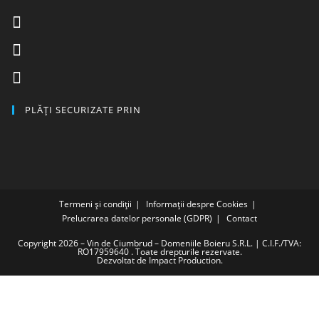
PLĂȚI SECURIZATE PRIN
Termeni și condiții
Informații despre Cookies
Prelucrarea datelor personale (GDPR)
Contact
Copyright 2026 – Vin de Ciumbrud – Domeniile Boieru S.R.L. | C.I.F./TVA:
RO17959640 . Toate drepturile rezervate.
Dezvoltat de
Impact Production
.