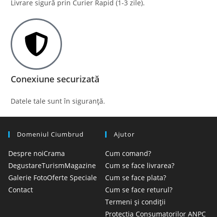
Livrare sigură prin Curier Rapid (1-3 zile).
Conexiune securizată
Datele tale sunt în siguranță.
Domeniul Ciumbrud
Ajutor
Despre noi
Crama
Cum comand?
Degustare
Turism
Magazine
Cum se face livrarea?
Galerie Foto
Oferte Speciale
Cum se face plata?
Contact
Cum se face returul?
Termeni și condiții
Protectia Consumatorilor ANPC