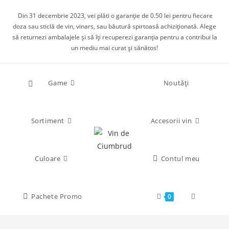
Din 31 decembrie 2023, vei plăti o garanție de 0.50 lei pentru fiecare
doza sau sticlă de vin, vinars, sau băutură spirtoasă achiziționată. Alege
să returnezi ambalajele și să îți recuperezi garanția pentru a contribui la
un mediu mai curat și sănătos!
Game
Noutăți
Sortiment
Accesorii vin
Culoare
Contul meu
Pachete Promo
0