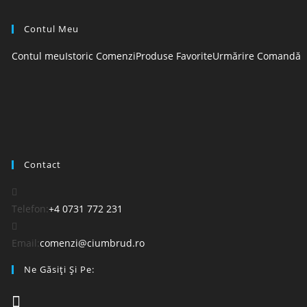
Contul Meu
Contul meu
Istoric Comenzi
Produse Favorite
Urmărire Comandă
Contact
Telefon:
+4 0731 772 231
Email:
comenzi@ciumbrud.ro
Ne Găsiți Și Pe: