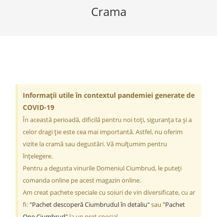
Crama
Informații utile în contextul pandemiei generate de
COVID-19
În această perioadă, dificilă pentru noi toți, siguranța ta și a
celor dragi ție este cea mai importantă. Astfel, nu oferim
vizite la cramă sau degustări. Vă mulțumim pentru
înțelegere.
Pentru a degusta vinurile Domeniul Ciumbrud, le puteți
comanda online pe acest magazin online.
Am creat pachete speciale cu soiuri de vin diversificate, cu ar
fi:
"Pachet descoperă Ciumbrudul în detaliu"
sau
"Pachet
One Ciumbrud"
la un preț special.