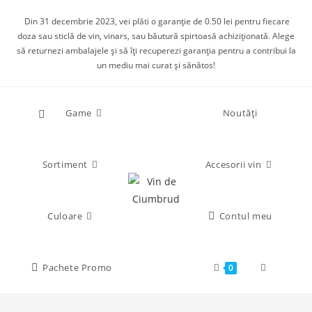
Din 31 decembrie 2023, vei plăti o garanție de 0.50 lei pentru fiecare
doza sau sticlă de vin, vinars, sau băutură spirtoasă achiziționată. Alege
să returnezi ambalajele și să îți recuperezi garanția pentru a contribui la
un mediu mai curat și sănătos!
Game
Noutăți
Sortiment
Accesorii vin
Culoare
Contul meu
Pachete Promo
0