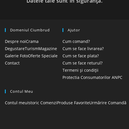
Datele tale sunt în siguranță.
Domeniul Ciumbrud
Ajutor
Despre noi
Crama
Cum comand?
Degustare
Turism
Magazine
Cum se face livrarea?
Galerie Foto
Oferte Speciale
Cum se face plata?
Contact
Cum se face returul?
Termeni și condiții
Protectia Consumatorilor ANPC
Contul Meu
Contul meu
Istoric Comenzi
Produse Favorite
Urmărire Comandă