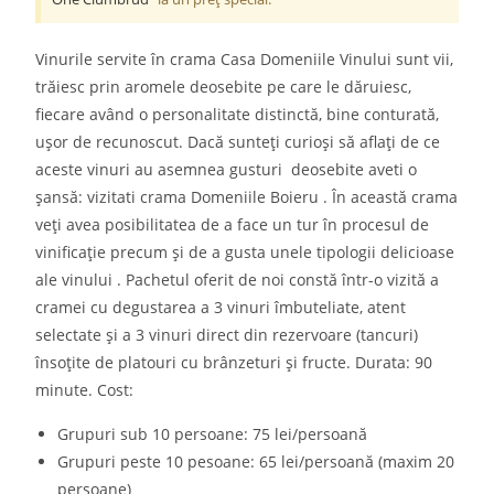
Vinurile servite în crama Casa Domeniile Vinului sunt vii,
trăiesc prin aromele deosebite pe care le dăruiesc,
fiecare având o personalitate distinctă, bine conturată,
uşor de recunoscut. Dacă sunteți curioși să aflați de ce
aceste vinuri au asemnea gusturi deosebite aveti o
șansă: vizitati crama Domeniile Boieru . În această crama
veți avea posibilitatea de a face un tur în procesul de
vinificație precum și de a gusta unele tipologii delicioase
ale vinului . Pachetul oferit de noi constă într-o vizită a
cramei cu degustarea a 3 vinuri îmbuteliate, atent
selectate și a 3 vinuri direct din rezervoare (tancuri)
însoțite de platouri cu brânzeturi și fructe. Durata: 90
minute. Cost:
Grupuri sub 10 persoane: 75 lei/persoană
Grupuri peste 10 pesoane: 65 lei/persoană (maxim 20
persoane)