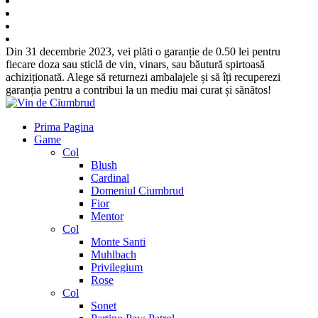
Din 31 decembrie 2023, vei plăti o garanție de 0.50 lei pentru
fiecare doza sau sticlă de vin, vinars, sau băutură spirtoasă
achiziționată. Alege să returnezi ambalajele și să îți recuperezi
garanția pentru a contribui la un mediu mai curat și sănătos!
Prima Pagina
Game
Col
Blush
Cardinal
Domeniul Ciumbrud
Fior
Mentor
Col
Monte Santi
Muhlbach
Privilegium
Rose
Col
Sonet