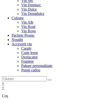
Vin Sec
Vin Demisec
Vin Dulce
Vin Demidulce
Culoare
Vin Alb
Vin Rosé
Vin Roșu
Pachete Promo
Noutăți
Accesorii vin
Carafe
Cutie lemn
Desfacator
Frapiere
Pahare personalizate
Pungi cadou
×
×
Coș