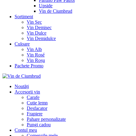
Partino Paw Patrol
Upside
Vin de Ciumbrud
Sortiment
Vin Sec
Vin Demisec
Vin Dulce
Vin Demidulce
Culoare
Vin Alb
Vin Rosé
Vin Roșu
Pachete Promo
Noutăți
Accesorii vin
Carafe
Cutie lemn
Desfacator
Frapiere
Pahare personalizate
Pungi cadou
Contul meu
Comenzile mele