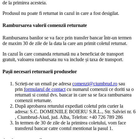
de la primirea acesteia.
Produsul nu poate fi returnat in cazul in care a fost desigilat.
Rambursarea valorii comenzii returnate
Rambursarea banilor se va face prin transfer bancar într-un termen
de maxim 30 de zile de la data la care am primit coletul returnat.
In cazul în care comanda returnată nu a beneficiat de transport
gratuit, valoarea rambursata nu va include și taxa de transport.
Pașii necesari returnarii produselor
Scrieți-ne un email pe adresa
comenzi@ciumbrud.ro
sau
prin
formularul de contact
cu numarul comenzii ce doriti sa o
returnati si contul dvs. bancar in care sa se faca rambursarea
comenzii returnate.
După aprobarea returului expediati coletul prin curier la
adresa: S.C. DOMENIILE BOIERU S.R.L., Str. Salviei nr. 6
, Ciumbrud-Aiud, jud. Alba, Telefon: +40 726 789 286
In termen de 30 de zile de la primirea coletului, vom face
transferul bancar catre contul mentionat la pasul 1.