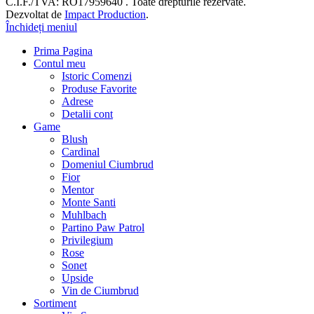
C.I.F./TVA: RO17959640 . Toate drepturile rezervate.
Dezvoltat de
Impact Production
.
Închideți meniul
Prima Pagina
Contul meu
Istoric Comenzi
Produse Favorite
Adrese
Detalii cont
Game
Blush
Cardinal
Domeniul Ciumbrud
Fior
Mentor
Monte Santi
Muhlbach
Partino Paw Patrol
Privilegium
Rose
Sonet
Upside
Vin de Ciumbrud
Sortiment